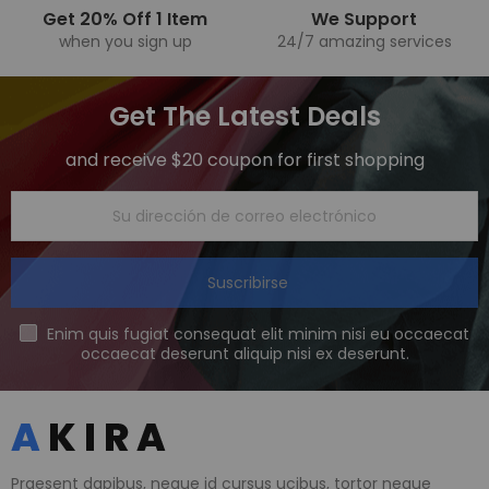
Get 20% Off 1 Item
We Support
when you sign up
24/7 amazing services
Get The Latest Deals
and receive $20 coupon for first shopping
Suscribirse
Enim quis fugiat consequat elit minim nisi eu occaecat
occaecat deserunt aliquip nisi ex deserunt.
Praesent dapibus, neque id cursus ucibus, tortor neque