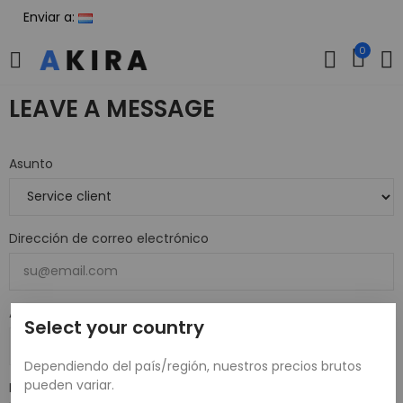
Enviar a:
0
LEAVE A MESSAGE
Asunto
Dirección de correo electrónico
Archivo adjunto
Select your country
Seleccionar Archivo
Dependiendo del país/región, nuestros precios brutos
pueden variar.
Mensaje