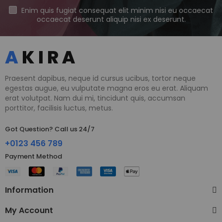
Enim quis fugiat consequat elit minim nisi eu occaecat
occaecat deserunt aliquip nisi ex deserunt.
Praesent dapibus, neque id cursus ucibus, tortor neque
egestas augue, eu vulputate magna eros eu erat. Aliquam
erat volutpat. Nam dui mi, tincidunt quis, accumsan
porttitor, facilisis luctus, metus.
Got Question? Call us 24/7
+0123 456 789
Payment Method​
Information
My Account