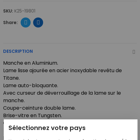
SKU:
K25-19801
DESCRIPTION
Manche en Aluminium.
Lame lisse ajourée en acier inoxydable revêtu de
Titane.
Lame auto-bloquante.
Avec curseur de déverrouillage de la lame sur le
manche.
Coupe-ceinture double lame.
Brise-vitre en Tungsten.
Clip.
Sélectionnez votre pays
Livré avec un étui en nylon noir.