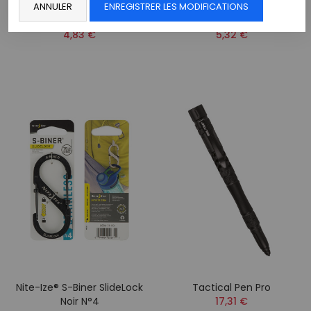
Mousqueton Attaches
Nite-Ize® S-Biner SlideLock
ANNULER
ENREGISTRER LES MODIFICATIONS
MOLLE® 4 Cm
Noir 2
4,83 €
5,32 €
Nite-Ize® S-Biner SlideLock
Tactical Pen Pro
Noir N°4
17,31 €