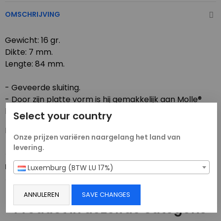
OMSCHRIJVING
Gewicht: 16 gr.
Dikte: 7 mm.
Lengte: 84 mm.
- Geveerde sluiting.
- Door zijn platte vorm is hij gemakkelijk aan Molle®
lussen te bevestigen.
Select your country
Niet geschikt om te klimmen.
Onze prijzen variëren naargelang het land van
levering.
PRODUCTDETAILS
Luxemburg (BTW LU 17%)
ANNULEREN
SAVE CHANGES
Product in dezelfde categorie