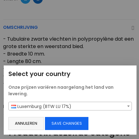
OMSCHRIJVING
- Tubulaire zwarte vlechten in polypropylène dat een
grote sterkte en weerstand bied.
- Breedte 10 mm.
- Lengte 80 cm.
- Enkel gebruik.
Select your country
- Weerstand aan een tractie van 300 kg.
- Sluiting weerstand tot 110 kg.
Onze prijzen variëren naargelang het land van
levering.
Luxemburg (BTW LU 17%)
PRODUCTDETAILS
ANNULEREN
SAVE CHANGES
Product in dezelfde categorie